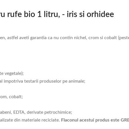
rufe bio 1 litru, - iris si orhidee
en, astfel aveti garantia ca nu contin nichel, crom si cobalt (pest
te vegetale);
al impotriva testarii produselor pe animale;
rom, cobalt;
rabeni, EDTA, derivate petrochimice;
lizate din materiale reciclate.
Flaconul acestui produs este GREE