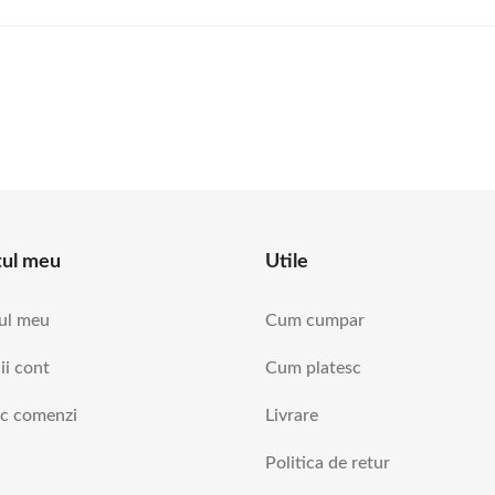
tul meu
Utile
ul meu
Cum cumpar
ii cont
Cum platesc
ic comenzi
Livrare
Politica de retur