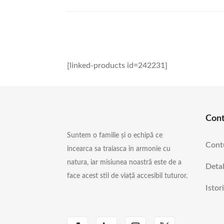
[linked-products id=242231]
Con
Suntem o familie și o echipă ce
Cont
incearca sa traiasca in armonie cu
natura, iar misiunea noastră este de a
Detal
face acest stil de viață accesibil tuturor.
Istor