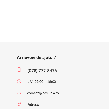
Ai nevoie de ajutor?

(078) 777-8476
}
L-V: 09:00 – 18:00

comenzi@cosulbio.ro

Adresa: