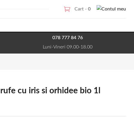
Cart -
0
078 777 84 76
Luni-Vineri 09.00-18.00
fe cu iris si orhidee bio 1l