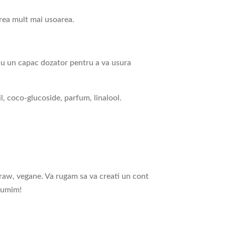
area mult mai usoarea.
cu un capac dozator pentru a va usura
, coco-glucoside, parfum, linalool.
 raw, vegane. Va rugam sa va creati un cont
ltumim!