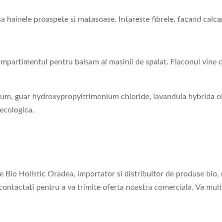
a hainele proaspete si matasoase. Intareste fibrele, facand calc
mpartimentul pentru balsam al masinii de spalat. Flaconul vine 
gum, guar hydroxypropyltrimonium chloride, lavandula hybrida oil
ecologica.
e Bio Holistic Oradea, importator si distribuitor de produse bio,
 contactati pentru a va trimite oferta noastra comerciala. Va mu