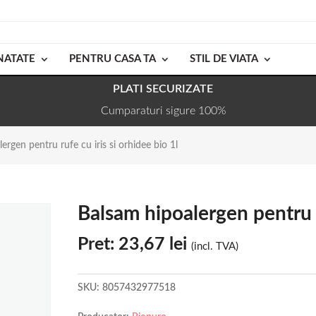
NATATE
PENTRU CASA TA
STIL DE VIATA
PLATI SECURIZATE
Cumparaturi sigure 100%
ergen pentru rufe cu iris si orhidee bio 1l
Balsam hipoalergen pentru ru
Pret:
23,67
lei
(incl. TVA)
SKU:
8057432977518