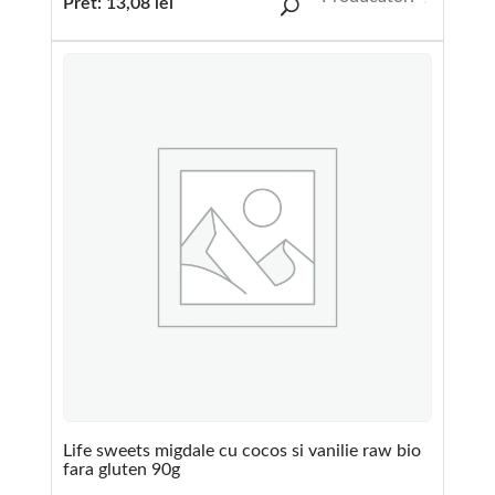
Pret:
13,08
lei
Life sweets migdale cu cocos si vanilie raw bio
fara gluten 90g