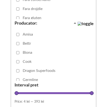
Fara drojdie
Fara gluten
Producator:
Fara lactoza
Amisa
Fara OMG
Bettr
Fara zahar adaugat
Biona
Potrivit pentru copii
Cook
Show more
Dragon Superfoods
Germline
Interval pret
Lima
Obio
Price:
4 lei
—
393 lei