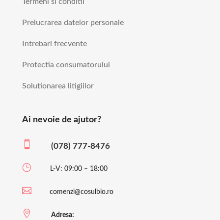
Termeni si conditii
Prelucrarea datelor personale
Intrebari frecvente
Protectia consumatorului
Solutionarea litigiilor
Ai nevoie de ajutor?

(078) 777-8476
}
L-V: 09:00 – 18:00

comenzi@cosulbio.ro

Adresa: