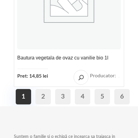
Bautura vegetala de ovaz cu vanilie bio 1l
Producator:
Pret:
14,85
lei
1
2
3
4
5
6
Suntem o familie și o echipă ce incearca sa traiasca in