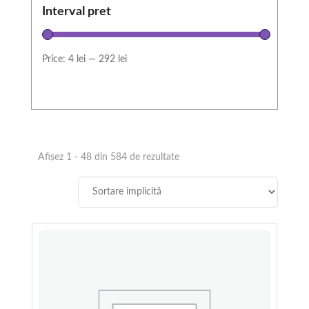
Interval pret
Davert
Dr. Stuart's
Price:
4 lei
—
292 lei
Dragon Superfoods
Erdbar
Show more
Afișez 1 - 48 din 584 de rezultate