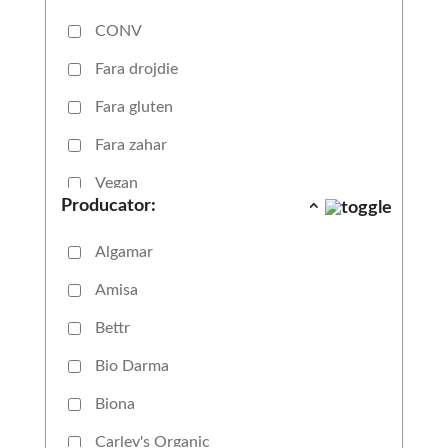
Chipsuri
CONV
Ciocolata tartinabila
Fara drojdie
Covrigei
Fara gluten
Show more
Fara zahar
Vegan
Producator:
Algamar
Amisa
Bettr
Bio Darma
Biona
Carley's Organic