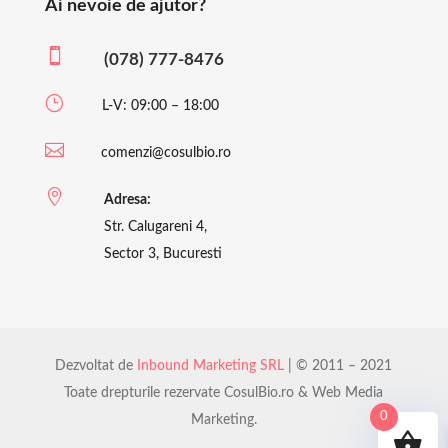
Ai nevoie de ajutor?

(078) 777-8476
}
L-V: 09:00 – 18:00

comenzi@cosulbio.ro

Adresa:
Str. Calugareni 4,
Sector 3, Bucuresti
Dezvoltat de
Inbound Marketing SRL
| © 2011 – 2021
Toate drepturile rezervate CosulBio.ro & Web Media
0
Marketing.