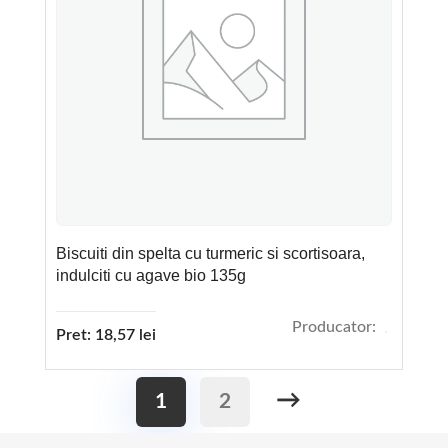
Biscuiti din spelta cu turmeric si scortisoara,
indulciti cu agave bio 135g
Producator:
Pret:
18,57
lei
→
1
2