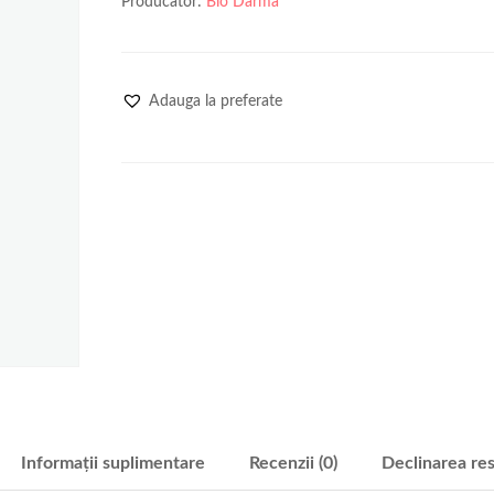
Producator:
Bio Darma
Adauga la preferate
Informații suplimentare
Recenzii (0)
Declinarea res