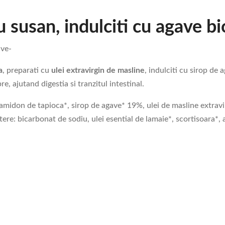
cu susan, indulciti cu agave
ave-
a
, preparati cu
ulei extravirgin de masline
, indulciti cu sirop de
re, ajutand digestia si tranzitul intestinal.
amidon de tapioca*, sirop de agave* 19%, ulei de masline extrav
e: bicarbonat de sodiu, ulei esential de lamaie*, scortisoara*, 