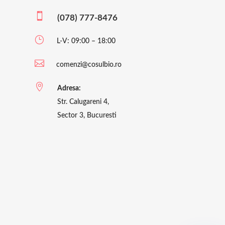

(078) 777-8476
}
L-V: 09:00 – 18:00

comenzi@cosulbio.ro

Adresa:
Str. Calugareni 4,
Sector 3, Bucuresti