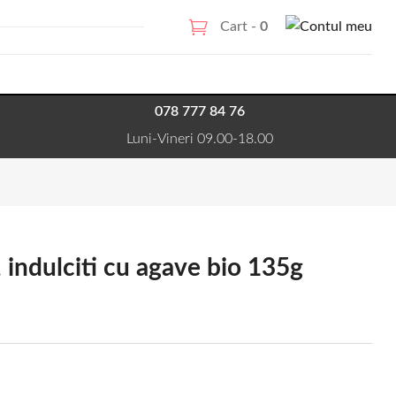
Cart -
0
078 777 84 76
Luni-Vineri 09.00-18.00
, indulciti cu agave bio 135g