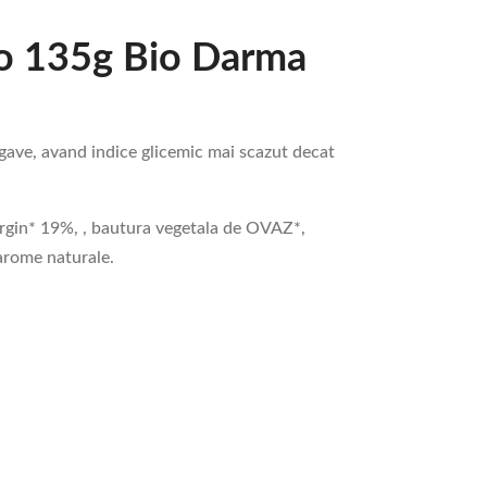
 bio 135g Bio Darma
 agave, avand indice glicemic mai scazut decat
irgin* 19%, , bautura vegetala de OVAZ*,
arome naturale.