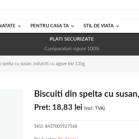
NATATE
PENTRU CASA TA
STIL DE VIATA
PLATI SECURIZATE
Cumparaturi sigure 100%
n spelta cu susan, indulciti cu agave bio 135g
Biscuiti din spelta cu susan
Pret:
18,83
lei
(incl. TVA)
SKU:
8437005927568