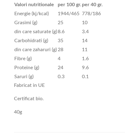
Valori nutritionale
per 100 gr.
per 40 gr.
Energie (kj/kcal)
1944/465
778/186
Grasimi (g)
25
10
din care saturate (g)
8.6
3.4
Carbohidrati (g)
35
14
din care zaharuri (g)
28
11
Fibre (g)
4
1.6
Proteine (g)
24
9.6
Saruri (g)
0.3
0.1
Fabricat in UE
Certificat bio.
40g