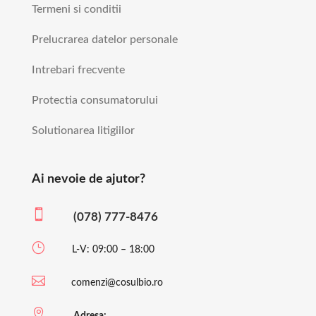
Termeni si conditii
Prelucrarea datelor personale
Intrebari frecvente
Protectia consumatorului
Solutionarea litigiilor
Ai nevoie de ajutor?

(078) 777-8476
}
L-V: 09:00 – 18:00

comenzi@cosulbio.ro

Adresa: