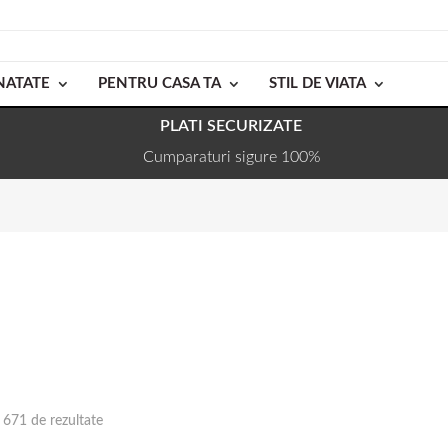
NATATE
PENTRU CASA TA
STIL DE VIATA
PLATI SECURIZATE
Cumparaturi sigure 100%
n 671 de rezultate