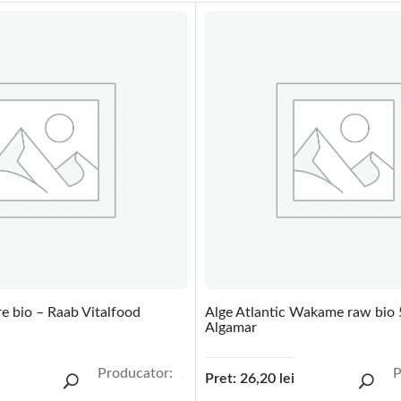
e bio – Raab Vitalfood
Alge Atlantic Wakame raw bio 
Algamar
Producator:
P
Pret:
26,20
lei