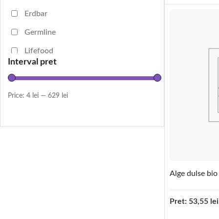
Erdbar
Germline
Lifefood
Interval pret
Lima
Obio
Price:
4 lei
—
629 lei
Sodasan
Sonett
Show more
Alge dulse bio
Pret:
53,55
lei