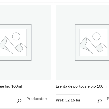
aie bio 100ml
Esenta de portocale bio 100ml
Producator:
P
Pret:
52,16
lei