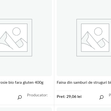
rosie bio fara gluten 400g
Faina din samburi de struguri b
Producator:
P
Pret:
29,06
lei