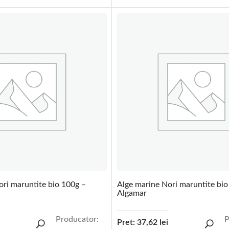
ori maruntite bio 100g –
Alge marine Nori maruntite bio
Algamar
Producator:
P
Pret:
37,62
lei