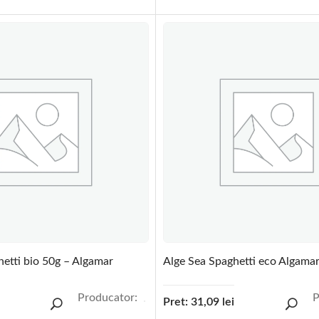
hetti bio 50g – Algamar
Alge Sea Spaghetti eco Algama
Producator:
P
Pret:
31,09
lei