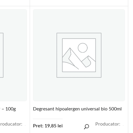
r – 100g
Degresant hipoalergen universal bio 500ml
roducator:
Producator:
Pret:
19,85
lei