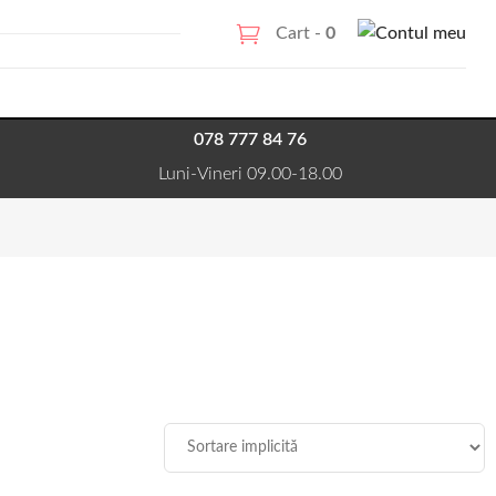
Cart -
0
078 777 84 76
Luni-Vineri 09.00-18.00