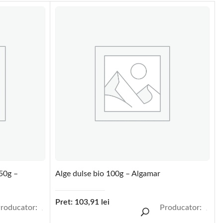
50g –
Alge dulse bio 100g – Algamar
Pret:
103,91
lei
roducator:
Producator: