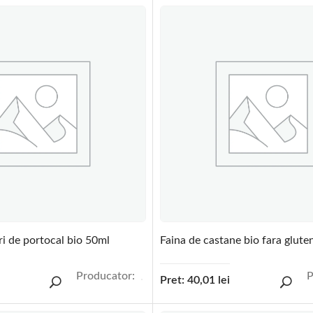
ori de portocal bio 50ml
Faina de castane bio fara glute
Producator:
P
Pret:
40,01
lei