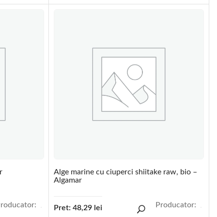
r
Alge marine cu ciuperci shiitake raw, bio –
Algamar
roducator:
Producator:
Pret:
48,29
lei