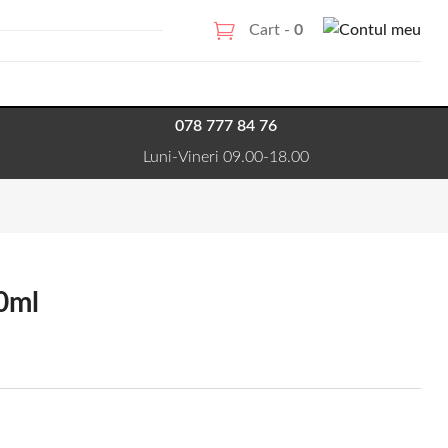
Cart -
0
078 777 84 76
Luni-Vineri 09.00-18.00
00ml