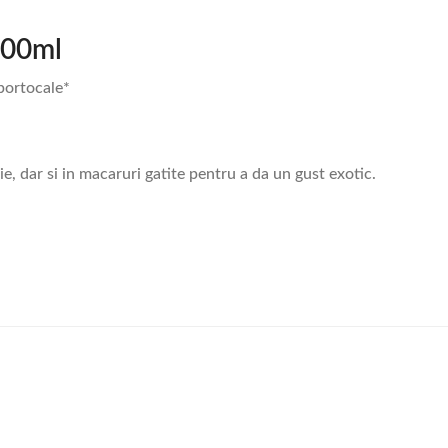
100ml
 portocale*
rie, dar si in macaruri gatite pentru a da un gust exotic.