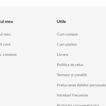
tul meu
Utile
ul meu
Cum cumpar
ii cont
Cum platesc
ic comenzi
Livrare
Politica de retur
Termeni si conditii
Prelucrarea datelor personale
Intrebari frecvente
Protectia consumatorului