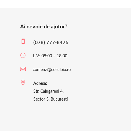
Ai nevoie de ajutor?

(078) 777-8476
}
L-V: 09:00 – 18:00

comenzi@cosulbio.ro

Adresa:
Str. Calugareni 4,
Sector 3, Bucuresti