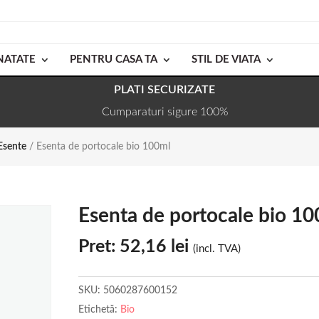
NATATE
PENTRU CASA TA
STIL DE VIATA
PLATI SECURIZATE
Cumparaturi sigure 100%
Esente
/ Esenta de portocale bio 100ml
Esenta de portocale bio 1
Pret:
52,16
lei
(incl. TVA)
SKU:
5060287600152
Etichetă:
Bio