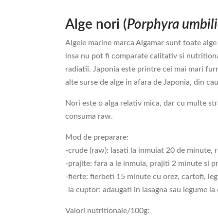
Alge nori (
Porphyra umbili
Algele marine marca Algamar sunt toate alge sa
insa nu pot fi comparate calitativ si nutritio
radiatii. Japonia este printre cei mai mari fur
alte surse de alge in afara de Japonia, din ca
Nori este o alga relativ mica, dar cu multe st
consuma raw.
Mod de preparare:
-crude (raw): lasati la inmuiat 20 de minute, ru
-prajite: fara a le inmuia, prajiti 2 minute si 
-fierte: fierbeti 15 minute cu orez, cartofi, l
-la cuptor: adaugati in lasagna sau legume la
Valori nutritionale/100g: