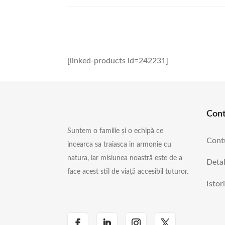
[linked-products id=242231]
Con
Suntem o familie și o echipă ce
Cont
incearca sa traiasca in armonie cu
natura, iar misiunea noastră este de a
Detal
face acest stil de viață accesibil tuturor.
Istor