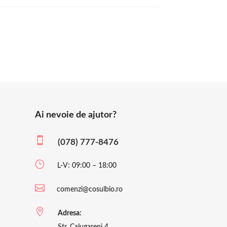
Ai nevoie de ajutor?

(078) 777-8476
}
L-V: 09:00 – 18:00

comenzi@cosulbio.ro

Adresa:
Str. Calugareni 4,