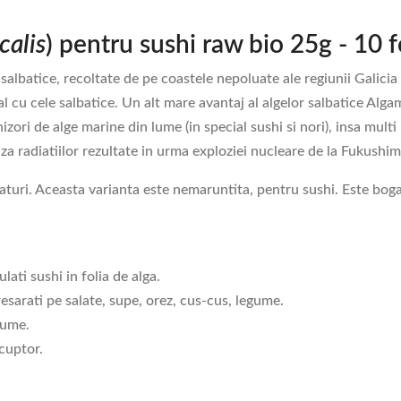
calis
) pentru sushi raw bio 25g - 10 fo
lbatice, recoltate de pe coastele nepoluate ale regiunii Galicia 
nal cu cele salbatice. Un alt mare avantaj al algelor salbatice Alg
nizori de alge marine din lume (in special sushi si nori), insa mult
uza radiatiilor rezultate in urma exploziei nucleare de la Fukushim
raturi. Aceasta varianta este nemaruntita, pentru sushi. Este boga
lati sushi in folia de alga.
presarati pe salate, supe, orez, cus-cus, legume.
egume.
 cuptor.