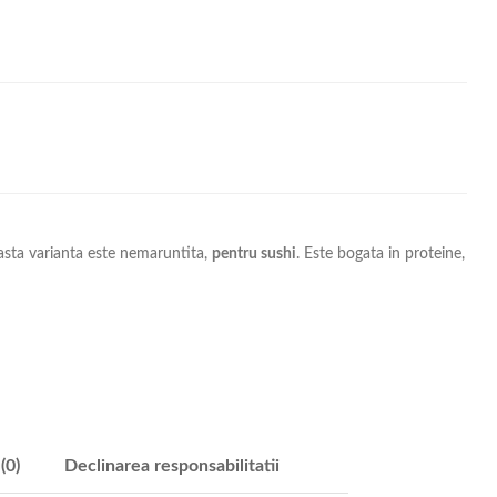
easta varianta este nemaruntita,
pentru sushi
. Este bogata in proteine,
(0)
Declinarea responsabilitatii