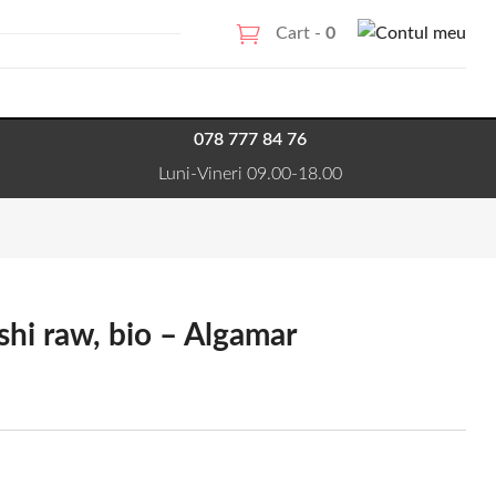
Cart -
0
078 777 84 76
Luni-Vineri 09.00-18.00
shi raw, bio – Algamar