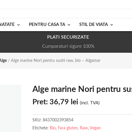
NATATE
PENTRU CASA TA
STIL DE VIATA
PLATI SECURIZATE
Cumparaturi sigure 100%
Alge
/ Alge marine Nori pentru sushi raw, bio – Algamar
Alge marine Nori pentru su
Pret:
36,79
lei
(incl. TVA)
SKU:
8437002393854
Etichete:
Bio
,
Fara gluten
,
Raw
,
Vegan