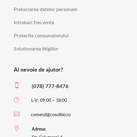
Prelucrarea datelor personale
Intrebari frecvente
Protectia consumatorului
Solutionarea litigiilor
Ai nevoie de ajutor?

(078) 777-8476
}
L-V: 09:00 – 18:00

comenzi@cosulbio.ro

Adresa: