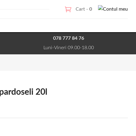
Cart -
0
078 777 84 76
Luni-Vineri 09.00-18.00
pardoseli 20l