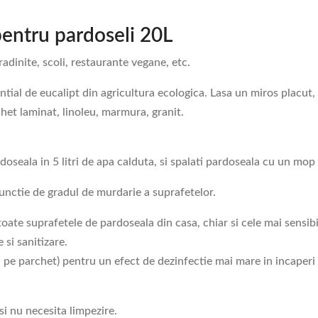
pentru pardoseli 20L
gradinite, scoli, restaurante vegane, etc.
ntial de eucalipt din agricultura ecologica. Lasa un miros placut, 
het laminat, linoleu, marmura, granit.
oseala in 5 litri de apa calduta, si spalati pardoseala cu un mop 
 functie de gradul de murdarie a suprafetelor.
ate suprafetele de pardoseala din casa, chiar si cele mai sensibil
 si sanitizare.
 pe parchet) pentru un efect de dezinfectie mai mare in incaperi m
si nu necesita limpezire.