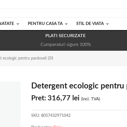
NATATE
PENTRU CASA TA
STIL DE VIATA
PLATI SECURIZATE
Cumparaturi sigure 100%
 ecologic pentru pardoseli 20l
Detergent ecologic pentru 
Pret:
316,77
lei
(incl. TVA)
SKU:
8057432971042