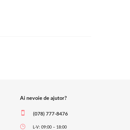
Ai nevoie de ajutor?

(078) 777-8476
}
L-V: 09:00 – 18:00