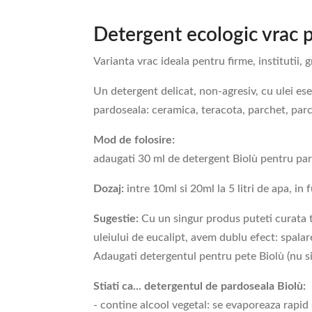
Detergent ecologic vrac 
Varianta vrac ideala pentru firme, institutii, 
Un detergent delicat, non-agresiv, cu ulei ese
pardoseala: ceramica, teracota, parchet, parc
Mod de folosire:
adaugati 30 ml de detergent Biolù pentru pard
Dozaj:
intre 10ml si 20ml la 5 litri de apa, in
Sugestie:
Cu un singur produs puteti curata to
uleiului de eucalipt, avem dublu efect: spalare
Adaugati detergentul pentru pete Biolù (nu si
Stiati ca... detergentul de pardoseala Biolù:
- contine alcool vegetal: se evaporeaza rapid 