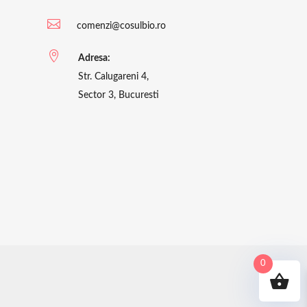

comenzi@cosulbio.ro

Adresa:
Str. Calugareni 4,
Sector 3, Bucuresti
0