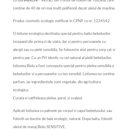
cu
OLIVAERIS
®
- extract din frunze de maslin de Tuscana, care
contine de 40 de ori mai multi polifenoli decat uleiul de masline.
Produs cosmetic ecologic notificat in CPNP cu nr. 1224542
O lotiune ecologica destinata special pentru baita bebelusilor
incepand din prima zi de viata, dar si pentru persoanele cu
alergii sau cu piele sensibila. Se foloseste atat pentru corp cat si
pentru par. Cu un PH identic cu cel natural al pielii bebelusilor,
lotiunea Biolu a fost conceputa special pentru pielea sensibila a
bebelusilor si a persoanelor cu ten sensibil. Lotiunea nu contine
parfum, iar ingredientele sunt vegetale, din agricultura
ecologica.
Curata si catifeleaza pielea, parul, si scalpul.
Aplicati lotiunea cu palmele pe corpul si capul bebelusului, sau
folositi un burete de baie ecologic, natural. Dupa baita, folositi
uleiul de masaj Biolu SENSITIVE.