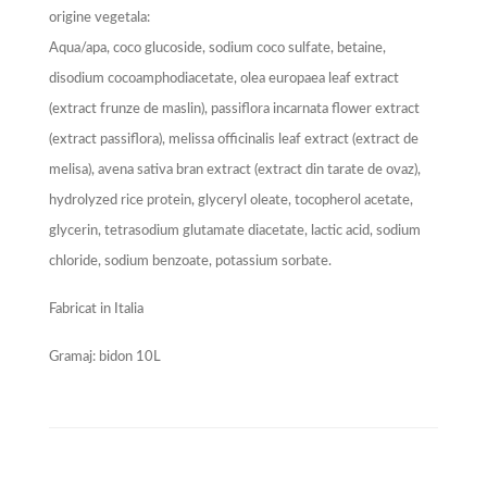
origine vegetala:
Aqua/apa, coco glucoside, sodium coco sulfate, betaine,
disodium cocoamphodiacetate, olea europaea leaf extract
(extract frunze de maslin), passiflora incarnata flower extract
(extract passiflora), melissa officinalis leaf extract (extract de
melisa), avena sativa bran extract (extract din tarate de ovaz),
hydrolyzed rice protein, glyceryl oleate, tocopherol acetate,
glycerin, tetrasodium glutamate diacetate, lactic acid, sodium
chloride, sodium benzoate, potassium sorbate.
Fabricat in Italia
Gramaj: bidon 10L