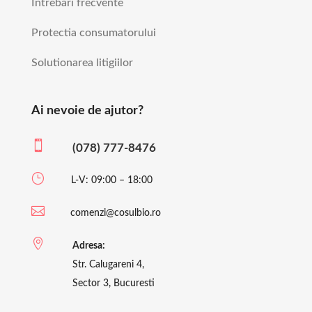
Intrebari frecvente
Protectia consumatorului
Solutionarea litigiilor
Ai nevoie de ajutor?

(078) 777-8476
}
L-V: 09:00 – 18:00

comenzi@cosulbio.ro

Adresa:
Str. Calugareni 4,
Sector 3, Bucuresti