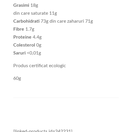
Grasimi
18g
din care saturate 11g
Carbohidrati
73g din care zaharuri 71g
Fibre
1.7g
Proteine
4.4g
Colesterol
0g
Saruri
<0,01g
Produs certificat ecologic
60g
[linked-products id=242231]