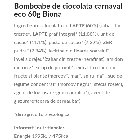
Bomboabe de ciocolata carnaval
eco 60g Biona
Ingrediente:
ciocolata cu
LAPTE
(60%) (zahar din
trestie*,
LAPTE
praf integral* (11.88%), unt de
cacao* (11.1%), pasta de cacao* (7.32%),
ZER
pudra* (2.94%), lecitina din floarea soarelui*),
invelis drajeu*(zahar din trestie (nerafinat), amidon
din orez*, sirop de porumb*, extract natural din
fructe si plante (morcov*, mar*, spirulina*), suc de
legume concentrat* (morcov negru*, sfecla rosie*),
agent de ingrosare (guma arabica*), agent de
glazurare*(ceara de carnauba*).
*din agricultura ecologica
Informatii nutritionale:
Energie
1995kJ / 475kcal