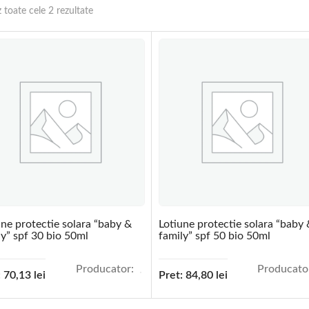
z toate cele 2 rezultate
une protectie solara “baby &
Lotiune protectie solara “baby 
ly” spf 30 bio 50ml
family” spf 50 bio 50ml
Producator:
Producato
:
70,13
lei
Pret:
84,80
lei