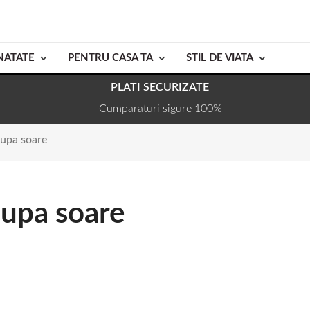
NATATE
PENTRU CASA TA
STIL DE VIATA
PLATI SECURIZATE
Cumparaturi sigure 100%
dupa soare
dupa soare