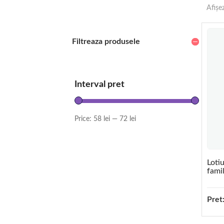
Afișe
Filtreaza produsele
Interval pret
Price:
58 lei
—
72 lei
Loti
fami
Pret