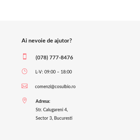
Ai nevoie de ajutor?

(078) 777-8476
}
L-V: 09:00 – 18:00

comenzi@cosulbio.ro

Adresa:
Str. Calugareni 4,
Sector 3, Bucuresti