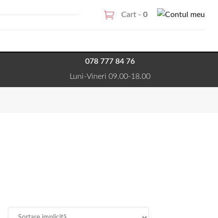
Cart -
0
078 777 84 76
Luni-Vineri 09.00-18.00