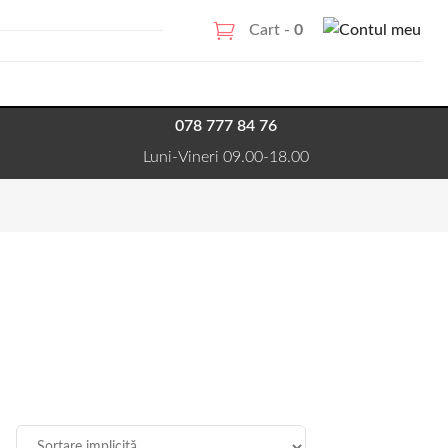
Cart -
0
078 777 84 76
Luni-Vineri 09.00-18.00