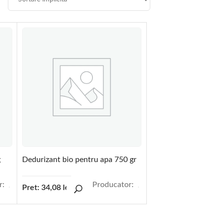
g
Dedurizant bio pentru apa 750 gr
r:
Producator:
Pret:
34,08
lei