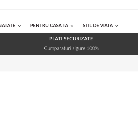
NATATE
PENTRU CASA TA
STIL DE VIATA
PLATI SECURIZATE
Cumparaturi sigure 100%