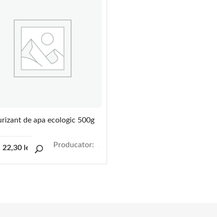
rizant de apa ecologic 500g
Producator:
:
22,30
lei