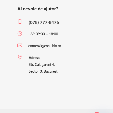
Ai nevoie de ajutor?

(078) 777-8476
}
L-V: 09:00 – 18:00

comenzi@cosulbio.ro

Adresa:
Str. Calugareni 4,
Sector 3, Bucuresti