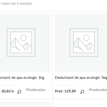
z toate cele 4 rezultate
rizant de apa ecologic 1kg
Dedurizant de apa ecologic 5k
Producator:
Producato
:
30,83
lei
Pret:
129,89
lei