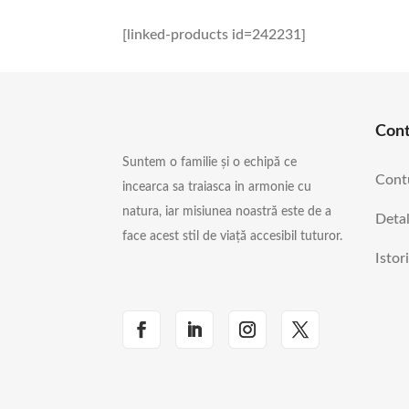
[linked-products id=242231]
Con
Suntem o familie și o echipă ce
Cont
incearca sa traiasca in armonie cu
natura, iar misiunea noastră este de a
Detal
face acest stil de viață accesibil tuturor.
Istor