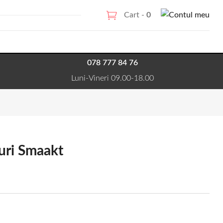
Cart -
0
078 777 84 76
Luni-Vineri 09.00-18.00
curi Smaakt