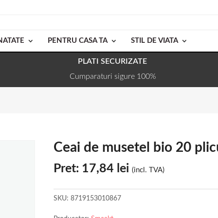
NATATE
PENTRU CASA TA
STIL DE VIATA
PLATI SECURIZATE
Cumparaturi sigure 100%
Ceai de musetel bio 20 pli
Pret:
17,84
lei
(incl. TVA)
SKU:
8719153010867