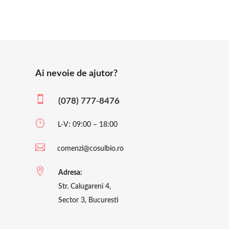
Ai nevoie de ajutor?

(078) 777-8476
}
L-V: 09:00 – 18:00

comenzi@cosulbio.ro

Adresa:
Str. Calugareni 4,
Sector 3, Bucuresti