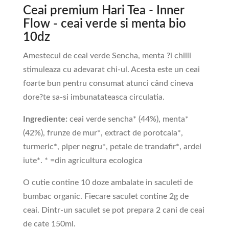
Ceai premium Hari Tea - Inner
Flow - ceai verde si menta bio
10dz
Amestecul de ceai verde Sencha, menta ?i chilli
stimuleaza cu adevarat chi-ul.
Acesta este un ceai
foarte bun pentru consumat atunci când cineva
dore?te sa-si imbunatateasca circulatia.
Ingrediente:
ceai verde sencha* (44%), menta*
(42%), frunze de mur*, extract de porotcala*,
turmeric*, piper negru*, petale de trandafir*, ardei
iute*. * =din agricultura ecologica
O cutie contine 10 doze ambalate in saculeti de
bumbac organic. Fiecare saculet contine 2g de
ceai. Dintr-un saculet se pot prepara 2 cani de ceai
de cate 150ml.