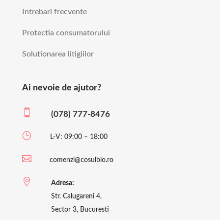
Intrebari frecvente
Protectia consumatorului
Solutionarea litigiilor
Ai nevoie de ajutor?

(078) 777-8476
}
L-V: 09:00 – 18:00

comenzi@cosulbio.ro

Adresa:
Str. Calugareni 4,
Sector 3, Bucuresti