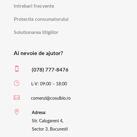
Intrebari frecvente
Protectia consumatorului
Solutionarea litigiilor
Ai nevoie de ajutor?

(078) 777-8476
}
L-V: 09:00 – 18:00

comenzi@cosulbio.ro

Adresa:
Str. Calugareni 4,
Sector 3, Bucuresti