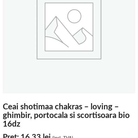
Ceai shotimaa chakras – loving –
ghimbir, portocala si scortisoara bio
16dz
Pret:
16,33
lei