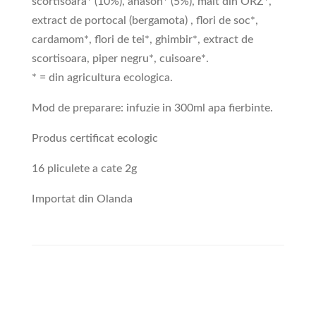
scortisoara* (10%), anason* (5%), malt din ORZ*,
extract de portocal (bergamota) , flori de soc*,
cardamom*, flori de tei*, ghimbir*, extract de
scortisoara, piper negru*, cuisoare*.
* = din agricultura ecologica.
Mod de preparare: infuzie in 300ml apa fierbinte.
Produs certificat ecologic
16 pliculete a cate 2g
Importat din Olanda