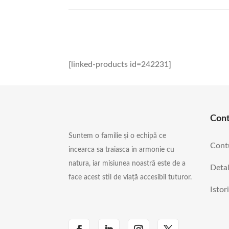
[linked-products id=242231]
Con
Suntem o familie și o echipă ce
Cont
incearca sa traiasca in armonie cu
natura, iar misiunea noastră este de a
Detal
face acest stil de viață accesibil tuturor.
Istor