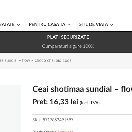
NATATE
PENTRU CASA TA
STIL DE VIATA
PLATI SECURIZATE
Cumparaturi sigure 100%
aa sundial – flow – choco chai bio 16dz
Ceai shotimaa sundial – fl
Pret:
16,33
lei
(incl. TVA)
SKU:
8717853491597