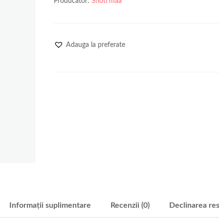
Producator:
Shoti'maa
Adauga la preferate
Informații suplimentare
Recenzii (0)
Declinarea res