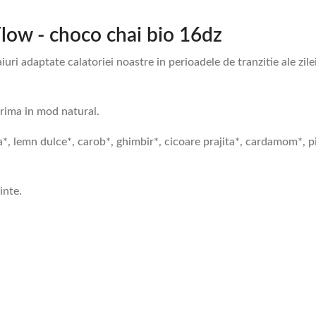
Flow - choco chai bio 16dz
uri adaptate calatoriei noastre in perioadele de tranzitie ale zil
rima in mod natural.
a*, lemn dulce*, carob*, ghimbir*, cicoare prajita*, cardamom*, 
inte.