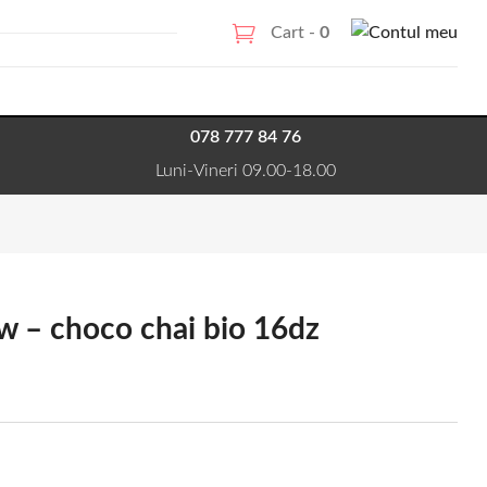
Cart -
0
078 777 84 76
Luni-Vineri 09.00-18.00
ow – choco chai bio 16dz