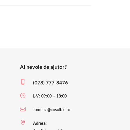
Ai nevoie de ajutor?

(078) 777-8476
}
L-V: 09:00 – 18:00

comenzi@cosulbio.ro

Adresa: