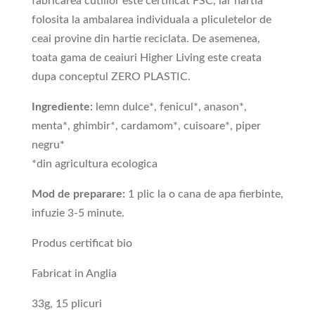
fabricarea cutiilor este certificat FSC, iar hartia
folosita la ambalarea individuala a pliculetelor de
ceai provine din hartie reciclata. De asemenea,
toata gama de ceaiuri Higher Living este creata
dupa conceptul ZERO PLASTIC.
Ingrediente:
lemn dulce*, fenicul*, anason*,
menta*, ghimbir*, cardamom*, cuisoare*, piper
negru*
*din agricultura ecologica
Mod de preparare:
1 plic la o cana de apa fierbinte,
infuzie 3-5 minute.
Produs certificat bio
Fabricat in Anglia
33g, 15 plicuri