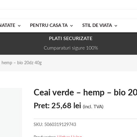
NATATE
PENTRU CASA TA
STIL DE VIATA
PLATI SECURIZATE
Cumparaturi sigure 100%
– hemp – bio 20dz 40g
Ceai verde – hemp – bio 2
Pret:
25,68
lei
(incl. TVA)
SKU:
5060319129743