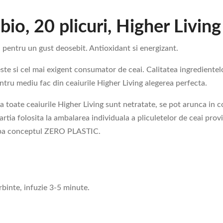
io, 20 plicuri, Higher Living
pentru un gust deosebit. Antioxidant si energizant.
ste si cel mai exigent consumator de ceai. Calitatea ingredientel
pentru mediu fac din ceaiurile Higher Living alegerea perfecta.
 la toate ceaiurile Higher Living sunt netratate, se pot arunca in
 hartia folosita la ambalarea individuala a pliculetelor de ceai pr
dupa conceptul ZERO PLASTIC.
rbinte, infuzie 3-5 minute.