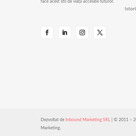
face acest stil de viață accesibil tuturor.
Istor
Dezvoltat de
Inbound Marketing SRL
| © 2011 – 2
Marketing.