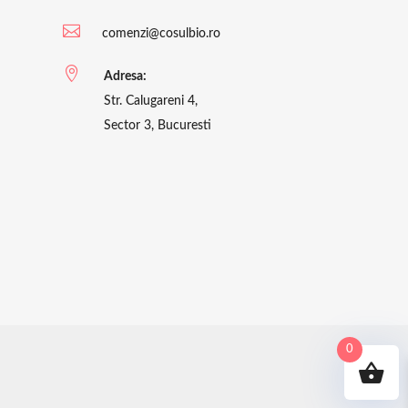

comenzi@cosulbio.ro

Adresa:
Str. Calugareni 4,
Sector 3, Bucuresti
0