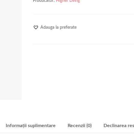
Producator:
Higher Living
Adauga la preferate
Informații suplimentare
Recenzii (0)
Declinarea res