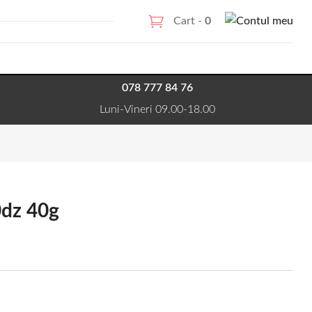
Cart -
0
078 777 84 76
Luni-Vineri 09.00-18.00
0dz 40g