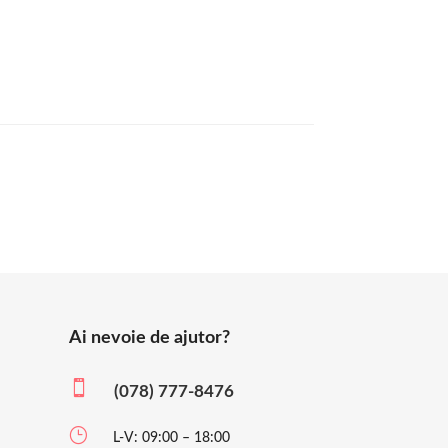
Ai nevoie de ajutor?

(078) 777-8476
}
L-V: 09:00 – 18:00