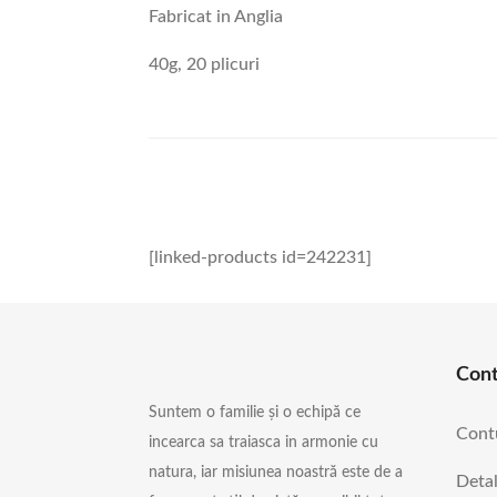
Fabricat in Anglia
40g, 20 plicuri
[linked-products id=242231]
Con
Suntem o familie și o echipă ce
Cont
incearca sa traiasca in armonie cu
natura, iar misiunea noastră este de a
Detal