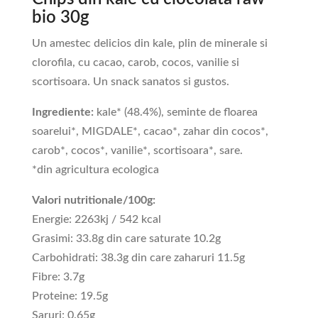
bio 30g
Un amestec delicios din kale, plin de minerale si
clorofila, cu cacao, carob, cocos, vanilie si
scortisoara. Un snack sanatos si gustos.
Ingrediente:
kale* (48.4%), seminte de floarea
soarelui*, MIGDALE*, cacao*, zahar din cocos*,
carob*, cocos*, vanilie*, scortisoara*, sare.
*din agricultura ecologica
Valori nutritionale/100g:
Energie: 2263kj / 542 kcal
Grasimi: 33.8g din care saturate 10.2g
Carbohidrati: 38.3g din care zaharuri 11.5g
Fibre: 3.7g
Proteine: 19.5g
Saruri: 0.65g