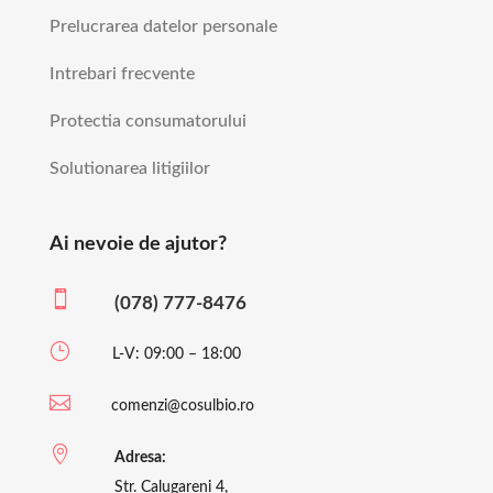
Prelucrarea datelor personale
Intrebari frecvente
Protectia consumatorului
Solutionarea litigiilor
Ai nevoie de ajutor?

(078) 777-8476
}
L-V: 09:00 – 18:00

comenzi@cosulbio.ro

Adresa:
Str. Calugareni 4,