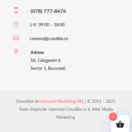

(078) 777-8476
}
L-V: 09:00 – 18:00

comenzi@cosulbio.ro

Adresa:
Str. Calugareni 4,
Sector 3, Bucuresti
Dezvoltat de
Inbound Marketing SRL
| © 2011 – 2021
Toate drepturile rezervate CosulBio.ro & Web Media
0
Marketing.