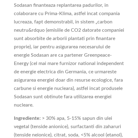
Sodasan finanteaza replantarea padurilor, in
colaborare cu Prima-Klima, astfel incat compania
lucreaza, fapt demonstrabil, in sistem „carbon
neutru&rdquo (emisiile de CO
2
datorate companiei
sunt absorbite de arborii plantati prin finantare
proprie), iar pentru asigurarea necesarului de
energie Sodasan are ca partener Greenpeace-
Energy (cel mai mare furnizor national independent
de energie electrica din Germania, ce urmareste
asigurarea energiei doar din resurse ecologice, fara
carbune si energie nucleara), astfel incat produsele
Sodasan sunt obtinute fara utilizarea energiei
nucleare.
Ingrediente:
> 30% apa, 5-15% sapun din ulei
vegetal (tenside anionice), surfactanti din zaharuri
(tenside neionice), citrat, soda,
<
5%
alcool (etanol),