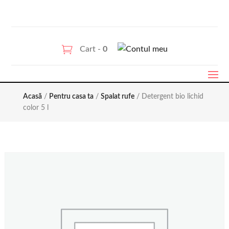
Cart -
0
Acasă
/
Pentru casa ta
/
Spalat rufe
/ Detergent bio lichid
color 5 l