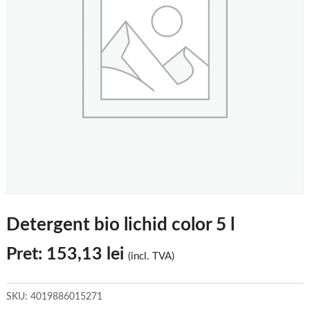
Detergent bio lichid color 5 l
Pret:
153,13
lei
(incl. TVA)
SKU:
4019886015271