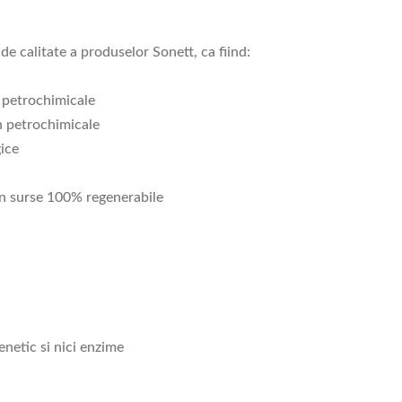
de calitate a produselor Sonett, ca fiind:
n petrochimicale
in petrochimicale
gice
din surse 100% regenerabile
netic si nici enzime