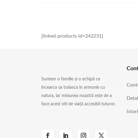
[linked-products id=242231]
Con
Suntem o familie și o echipă ce
Cont
incearca sa traiasca in armonie cu
natura, iar misiunea noastră este de a
Detal
face acest stil de viață accesibil tuturor.
Istor