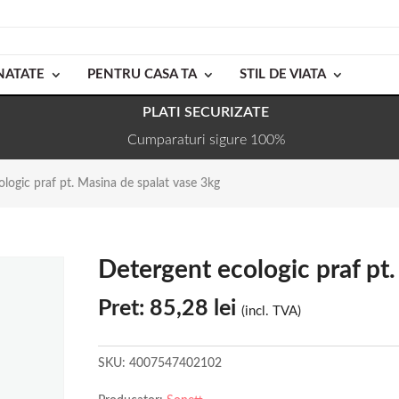
NATATE
PENTRU CASA TA
STIL DE VIATA
PLATI SECURIZATE
Cumparaturi sigure 100%
logic praf pt. Masina de spalat vase 3kg
Detergent ecologic praf pt
Pret:
85,28
lei
(incl. TVA)
SKU:
4007547402102