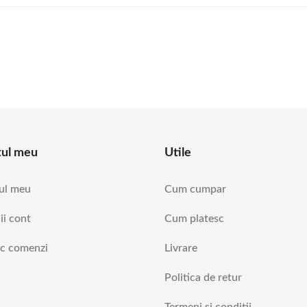
tul meu
Utile
ul meu
Cum cumpar
ii cont
Cum platesc
ic comenzi
Livrare
Politica de retur
Termeni si conditii