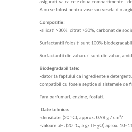
asigurati-va ca cele doua compartimente - de 
A nu se folosi pentru vase sau vesela din arg
Compozitie:
-
silicati >30%, citrat >30%, carbonat de so
Surfactantii folositi sunt 100% biodegradabil
Surfactantii din zaharuri sunt din zahar, amid
Biodegradabilitate:
-datorita faptului ca ingredientele detergen
compatibil cu fosele septice si sistemele de fi
Fara parfumuri, enzime, fosfati.
Date tehnice:
-densitate: (20 °C), approx. 0.98 g / cm³?
-valoare pH: (20 °C, 5 g/ l H
O) aprox. 10–1
2