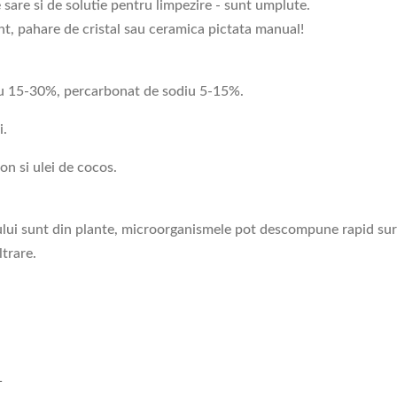
sare si de solutie pentru limpezire - sunt umplute.
int, pahare de cristal sau ceramica pictata manual!
diu 15-30%, percarbonat de sodiu 5-15%.
i.
on si ulei de cocos.
tului sunt din plante, microorganismele pot descompune rapid su
ltrare.
1