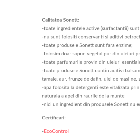
Calitatea Sonett:
-
toate ingredientele active (surfactantii) sun
-nu sunt folositi conservanti si aditivi petroc
-toate produsele Sonett sunt fara enzime;
-folosim doar sapun vegetal pur din uleiuri p
-toate parfumurile provin din uleiuri esentiale
-toate produsele Sonett contin aditivi balsami
tamaie, aur, frunze de dafin, ulei de masline, 
-apa folosita la detergenti este vitalizata p
naturala a apei din raurile de la munte.
-nici un ingredient din produsele Sonett nu e
Certificari:
-
EcoControl