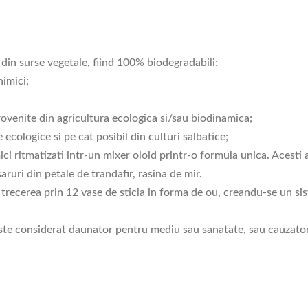
t din surse vegetale, fiind 100% biodegradabili;
himici;
rovenite din agricultura ecologica si/sau biodinamica;
 ecologice si pe cat posibil din culturi salbatice;
ci ritmatizati intr-un mixer oloid printr-o formula unica. Acesti 
saruri din petale de trandafir, rasina de mir.
rin trecerea prin 12 vase de sticla in forma de ou, creandu-se un 
ste considerat daunator pentru mediu sau sanatate, sau cauzator 