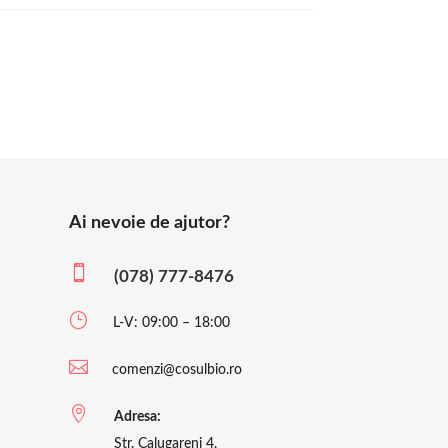
Ai nevoie de ajutor?

(078) 777-8476
}
L-V: 09:00 – 18:00

comenzi@cosulbio.ro

Adresa:
Str. Calugareni 4,