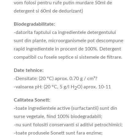
vom folosi pentru rufe putin murdare 50ml de
detergent si 60ml de dedurizant)
Biodegradabilitate:
-datorita faptului ca ingredientele detergentului
sunt din plante, microorganismele pot descompune
rapid ingredientele in procent de 100%. Detergent
compatibil cu fosele septice si sistemele de filtrare.
Date tehnice:
-Densitate: (20 °C) aprox. 0.70 g / cm³?
-valoarea pH: (20 °C, 5 g/l H
O) aprox. 10-11
2
Calitatea Sonett:
-
toate ingredientele active (surfactantii) sunt din
surse vegetale, fiind 100% biodegradabili;
-nu sunt folositi conservanti si aditivi petrochimici;
-toate produsele Sonett sunt fara enzime;