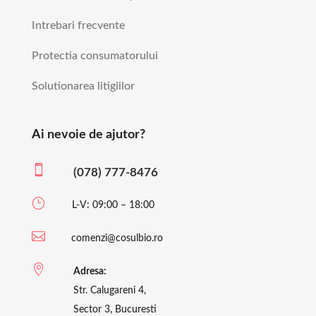
Intrebari frecvente
Protectia consumatorului
Solutionarea litigiilor
Ai nevoie de ajutor?

(078) 777-8476
}
L-V: 09:00 – 18:00

comenzi@cosulbio.ro

Adresa:
Str. Calugareni 4,
Sector 3, Bucuresti