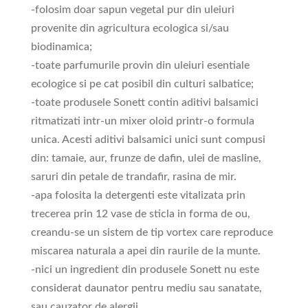
-folosim doar sapun vegetal pur din uleiuri
provenite din agricultura ecologica si/sau
biodinamica;
-toate parfumurile provin din uleiuri esentiale
ecologice si pe cat posibil din culturi salbatice;
-toate produsele Sonett contin aditivi balsamici
ritmatizati intr-un mixer oloid printr-o formula
unica. Acesti aditivi balsamici unici sunt compusi
din: tamaie, aur, frunze de dafin, ulei de masline,
saruri din petale de trandafir, rasina de mir.
-apa folosita la detergenti este vitalizata prin
trecerea prin 12 vase de sticla in forma de ou,
creandu-se un sistem de tip vortex care reproduce
miscarea naturala a apei din raurile de la munte.
-nici un ingredient din produsele Sonett nu este
considerat daunator pentru mediu sau sanatate,
sau cauzator de alergii.