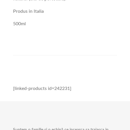
Produs in Italia
500ml
[linked-products id=242231]
Suntem o familie și o echipă ce incearca sa traiasca in