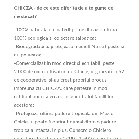
CHICZA - de ce este diferita de alte gume de
mestecat?
-100% naturala cu materii prime din agricultura
100% ecologica si colectare salbatica;
-Biodegradabila: protejeaza mediul! Nu se lipeste si
nu polueaza;
-Comercializat in mod direct si echitabil: peste
2.000 de mici cultivatori de Chicle, organizati in 52
de cooperative, si-au creat propriul produs
impreuna cu CHICZA, care plateste in mod
echitabil munca grea si asigura traiul familiilor
acestora;
-Protejeaza ultima padure tropicala din Mexic:
Chicle-ul poate fi obtinut numai dintr-o padure
tropicala intacta. In plus, Consorcio Chiclero
impadureste cel putin 1.000 - 1.500 de hectare de