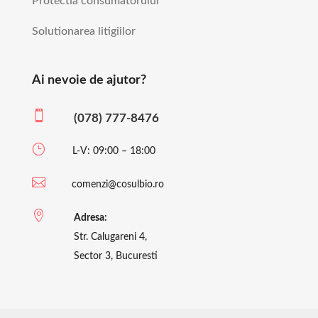
Protectia consumatorului
Solutionarea litigiilor
Ai nevoie de ajutor?

(078) 777-8476
}
L-V: 09:00 – 18:00

comenzi@cosulbio.ro

Adresa:
Str. Calugareni 4,
Sector 3, Bucuresti