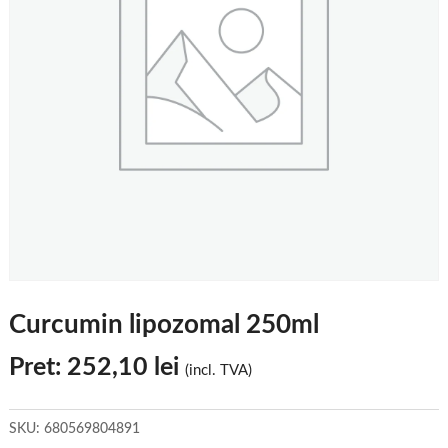
Curcumin lipozomal 250ml
Pret:
252,10
lei
(incl. TVA)
SKU:
680569804891