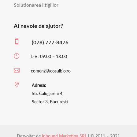
Solutionarea litigiilor
Ai nevoie de ajutor?

(078) 777-8476
}
L-V: 09:00 – 18:00

comenzi@cosulbio.ro

Adresa:
Str. Calugareni 4,
Sector 3, Bucuresti
Dezvoltat de
Inbound Marketing SRL
| © 2011 – 2021