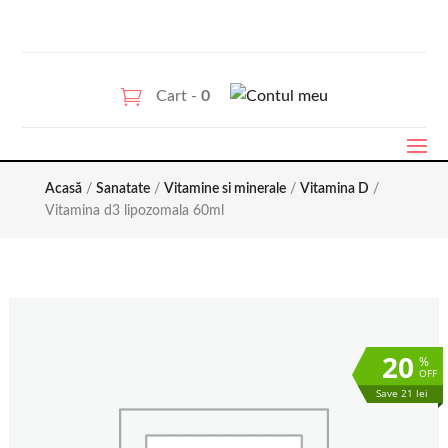
Cart -
0
Acasă
/
Sanatate
/
Vitamine si minerale
/
Vitamina D
/
Vitamina d3 lipozomala 60ml
20
%
OFF
Save 21 lei