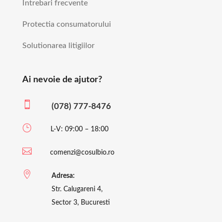
Intrebari frecvente
Protectia consumatorului
Solutionarea litigiilor
Ai nevoie de ajutor?

(078) 777-8476
}
L-V: 09:00 – 18:00

comenzi@cosulbio.ro

Adresa:
Str. Calugareni 4,
Sector 3, Bucuresti