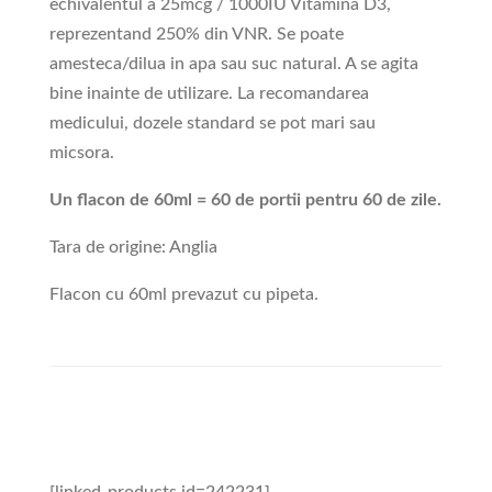
echivalentul a 25mcg / 1000IU Vitamina D3,
reprezentand 250% din VNR. Se poate
amesteca/dilua in apa sau suc natural. A se agita
bine inainte de utilizare. La recomandarea
medicului, dozele standard se pot mari sau
micsora.
Un flacon de 60ml = 60 de portii pentru 60 de zile.
Tara de origine: Anglia
Flacon cu 60ml prevazut cu pipeta.
[linked-products id=242231]