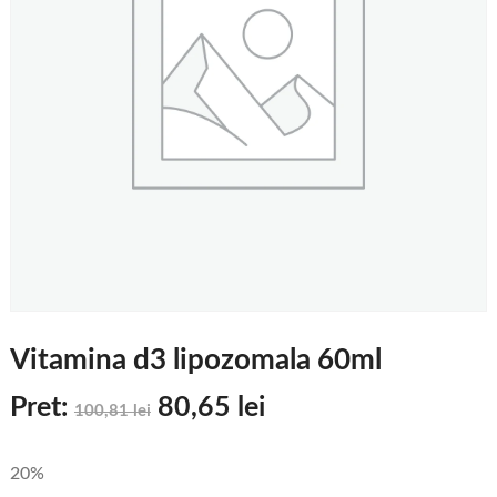
Vitamina d3 lipozomala 60ml
Pret:
80,65
lei
100,81
lei
20%