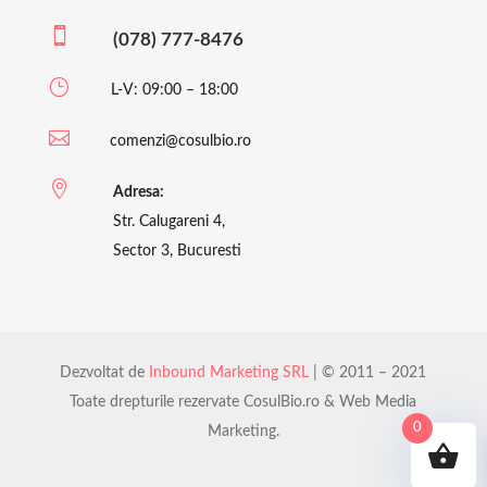

(078) 777-8476
}
L-V: 09:00 – 18:00

comenzi@cosulbio.ro

Adresa:
Str. Calugareni 4,
Sector 3, Bucuresti
Dezvoltat de
Inbound Marketing SRL
| © 2011 – 2021
Toate drepturile rezervate CosulBio.ro & Web Media
0
Marketing.