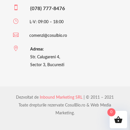

(078) 777-8476
}
L-V: 09:00 – 18:00

comenzi@cosulbio.ro

Adresa:
Str. Calugareni 4,
Sector 3, Bucuresti
Dezvoltat de
Inbound Marketing SRL
| © 2011 – 2021
Toate drepturile rezervate CosulBio.ro & Web Media
0
Marketing.