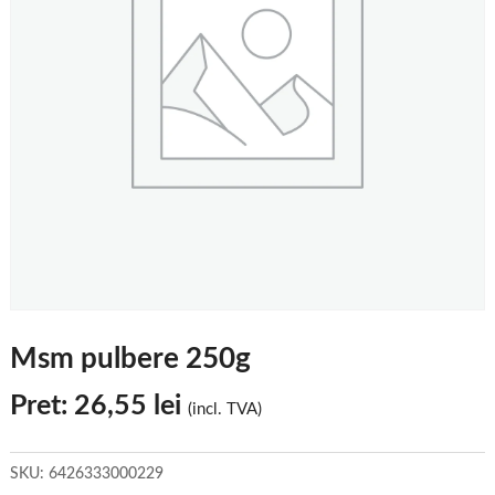
Msm pulbere 250g
Pret:
26,55
lei
(incl. TVA)
SKU:
6426333000229