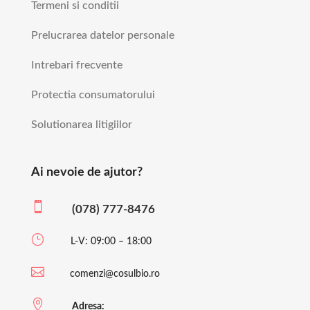
Termeni si conditii
Prelucrarea datelor personale
Intrebari frecvente
Protectia consumatorului
Solutionarea litigiilor
Ai nevoie de ajutor?

(078) 777-8476
}
L-V: 09:00 – 18:00

comenzi@cosulbio.ro

Adresa: