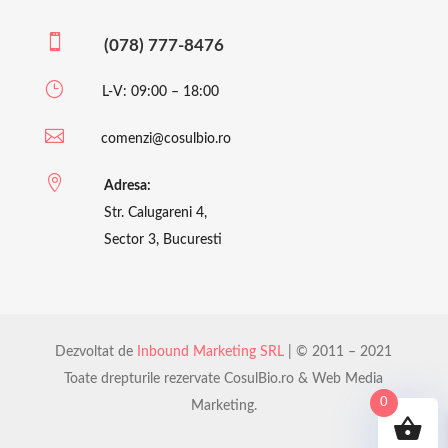

(078) 777-8476
}
L-V: 09:00 – 18:00

comenzi@cosulbio.ro

Adresa:
Str. Calugareni 4,
Sector 3, Bucuresti
Dezvoltat de
Inbound Marketing SRL
| © 2011 – 2021
Toate drepturile rezervate CosulBio.ro & Web Media
0
Marketing.