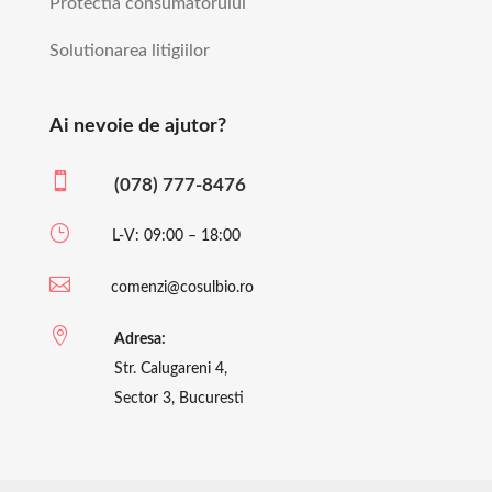
Protectia consumatorului
Solutionarea litigiilor
Ai nevoie de ajutor?

(078) 777-8476
}
L-V: 09:00 – 18:00

comenzi@cosulbio.ro

Adresa:
Str. Calugareni 4,
Sector 3, Bucuresti