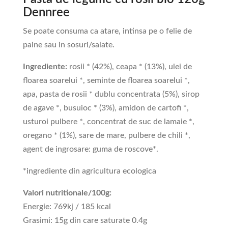
Dennree
Se poate consuma ca atare, intinsa pe o felie de
paine sau in sosuri/salate.
Ingrediente:
rosii * (42%), ceapa * (13%), ulei de
floarea soarelui *, seminte de floarea soarelui *,
apa, pasta de rosii * dublu concentrata (5%), sirop
de agave *, busuioc * (3%), amidon de cartofi *,
usturoi pulbere *, concentrat de suc de lamaie *,
oregano * (1%), sare de mare, pulbere de chili *,
agent de ingrosare: guma de roscove*.
*ingrediente din agricultura ecologica
Valori nutritionale/100g:
Energie: 769kj / 185 kcal
Grasimi: 15g din care saturate 0.4g