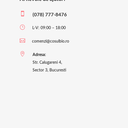

(078) 777-8476
}
L-V: 09:00 – 18:00

comenzi@cosulbio.ro

Adresa:
Str. Calugareni 4,
Sector 3, Bucuresti