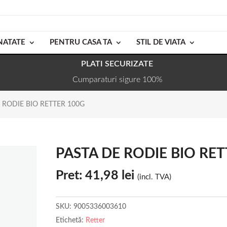
NATATE
PENTRU CASA TA
STIL DE VIATA
PLATI SECURIZATE
Cumparaturi sigure 100%
 RODIE BIO RETTER 100G
PASTA DE RODIE BIO RET
Pret:
41,98
lei
(incl. TVA)
SKU:
9005336003610
Etichetă:
Retter