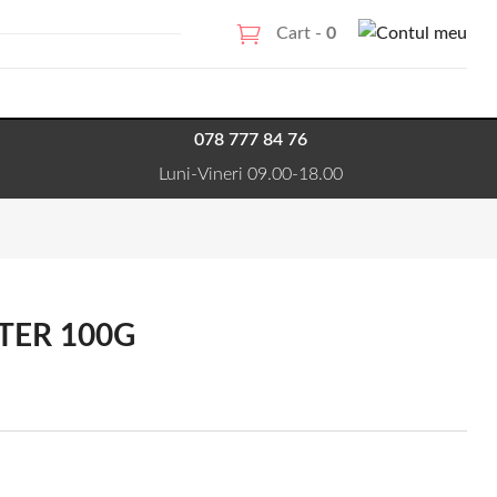
Cart -
0
078 777 84 76
Luni-Vineri 09.00-18.00
TER 100G