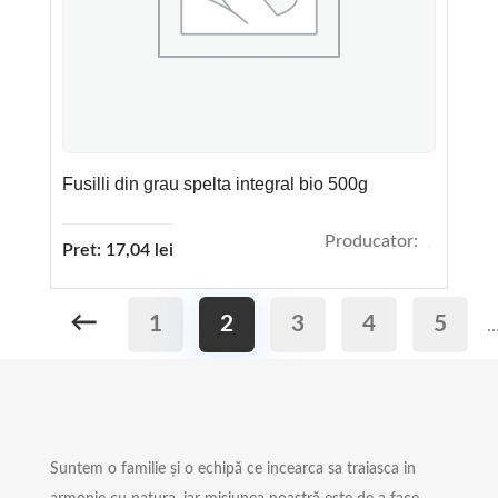
Fusilli din grau spelta integral bio 500g
Producator:
Pret:
17,04
lei
←
1
2
3
4
5
Suntem o familie și o echipă ce incearca sa traiasca in