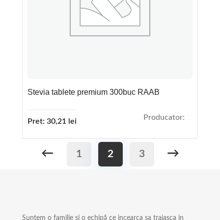
Stevia tablete premium 300buc RAAB
Producator:
Pret:
30,21
lei
←
→
1
2
3
Suntem o familie și o echipă ce incearca sa traiasca in