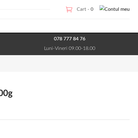
Cart -
0
078 777 84 76
Luni-Vineri 09.00-18.00
500g