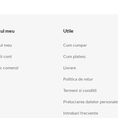
tul meu
Utile
ul meu
Cum cumpar
ii cont
Cum platesc
ic comenzi
Livrare
Politica de retur
Termeni si conditii
Prelucrarea datelor personale
Intrebari frecvente