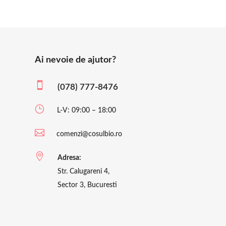
Ai nevoie de ajutor?

(078) 777-8476
}
L-V: 09:00 – 18:00

comenzi@cosulbio.ro

Adresa:
Str. Calugareni 4,
Sector 3, Bucuresti