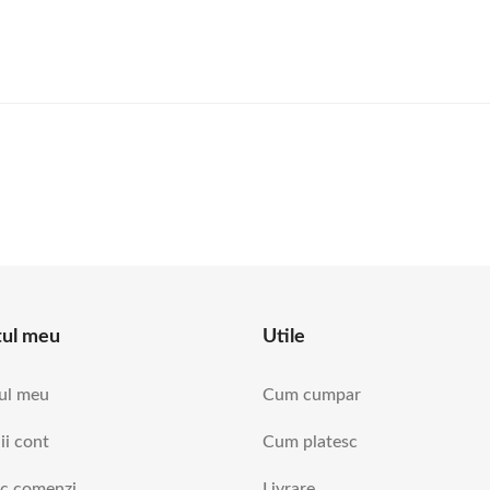
tul meu
Utile
ul meu
Cum cumpar
ii cont
Cum platesc
ic comenzi
Livrare