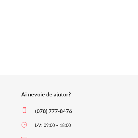
Ai nevoie de ajutor?

(078) 777-8476
}
L-V: 09:00 – 18:00