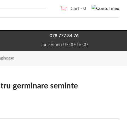
Cart -
0
078 777 84 76
Luni-Vineri 09.00-18.00
aginoase
ntru germinare seminte