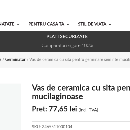
NATATE
PENTRU CASA TA
STIL DE VIATA
PLATI SECURIZATE
Cumparaturi sigure 100%
e
/
Germinator
/ Vas de ceramica cu sita pentru germinare seminte mucil
Vas de ceramica cu sita pe
mucilaginoase
Pret:
77,65
lei
(incl. TVA)
SKU:
3465511000104