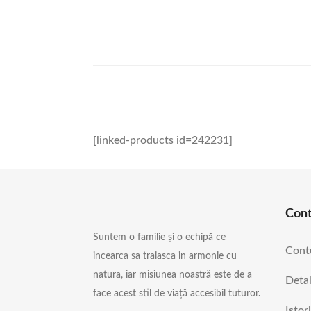
[linked-products id=242231]
Con
Suntem o familie și o echipă ce
Cont
incearca sa traiasca in armonie cu
natura, iar misiunea noastră este de a
Detal
face acest stil de viață accesibil tuturor.
Istor