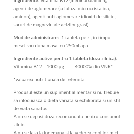
Ingrediente:
vitamina B12 (metilcobalamina),
agenti de aglomerare (celuloza microcristalina,
amidon), agenti anti-aglomerare (dioxid de siliciu,
saruri de magneziu ale acizilor grasi).
Mod de administrare:
1 tableta pe zi, in timpul
mesei sau dupa masa, cu 250ml apa.
Ingrediente active pentru 1 tableta (doza zilnica):
Vitamina B12 1000 μg 40000% din VNR*
*valoarea nutritionala de referinta
Produsul este un supliment alimentar si nu trebuie
sa inlocuiasca o dieta variata si echilibrata si un stil
de viata sanatos
A nu se depasi doza recomandata pentru consumul
zilnic.
A nu se lasa la indemana si la vederea copiilor mici.