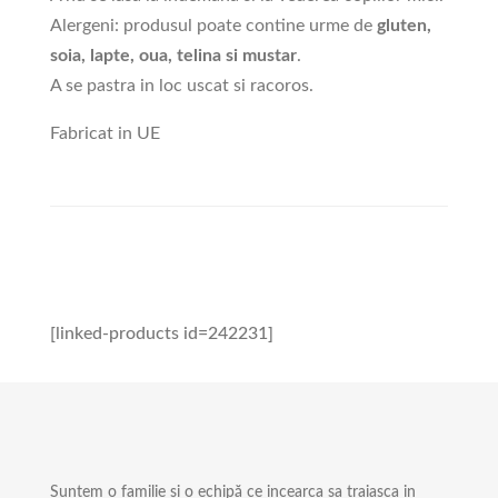
Alergeni: produsul poate contine urme de
gluten,
soia, lapte, oua, telina si mustar
.
A se pastra in loc uscat si racoros.
Fabricat in UE
[linked-products id=242231]
Suntem o familie și o echipă ce incearca sa traiasca in