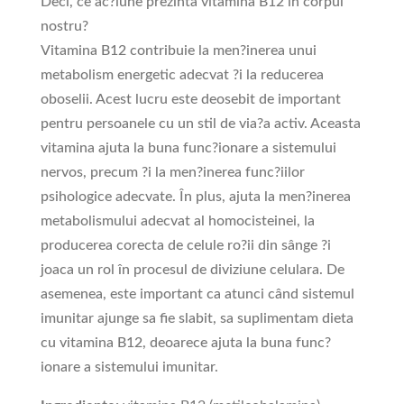
Deci, ce ac?iune prezinta vitamina B12 în corpul
nostru?
Vitamina B12 contribuie la men?inerea unui
metabolism energetic adecvat ?i la reducerea
oboselii. Acest lucru este deosebit de important
pentru persoanele cu un stil de via?a activ. Aceasta
vitamina ajuta la buna func?ionare a sistemului
nervos, precum ?i la men?inerea func?iilor
psihologice adecvate. În plus, ajuta la men?inerea
metabolismului adecvat al homocisteinei, la
producerea corecta de celule ro?ii din sânge ?i
joaca un rol în procesul de diviziune celulara. De
asemenea, este important ca atunci când sistemul
imunitar ajunge sa fie slabit, sa suplimentam dieta
cu vitamina B12, deoarece ajuta la buna func?
ionare a sistemului imunitar.