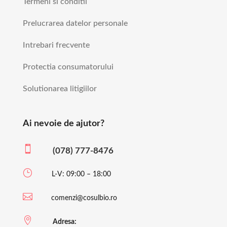
Termeni si conditii
Prelucrarea datelor personale
Intrebari frecvente
Protectia consumatorului
Solutionarea litigiilor
Ai nevoie de ajutor?

(078) 777-8476
}
L-V: 09:00 – 18:00

comenzi@cosulbio.ro

Adresa: