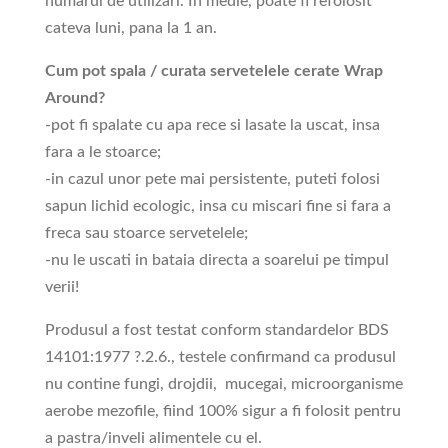
numarul de utilizari. In medie, poate fi refolosit
cateva luni, pana la 1 an.
Cum pot spala / curata servetelele cerate Wrap
Around?
-pot fi spalate cu apa rece si lasate la uscat, insa
fara a le stoarce;
-in cazul unor pete mai persistente, puteti folosi
sapun lichid ecologic, insa cu miscari fine si fara a
freca sau stoarce servetelele;
-nu le uscati in bataia directa a soarelui pe timpul
verii!
Produsul a fost testat conform standardelor BDS
14101:1977 ?.2.6., testele confirmand ca produsul
nu contine fungi, drojdii, mucegai, microorganisme
aerobe mezofile, fiind 100% sigur a fi folosit pentru
a pastra/inveli alimentele cu el.