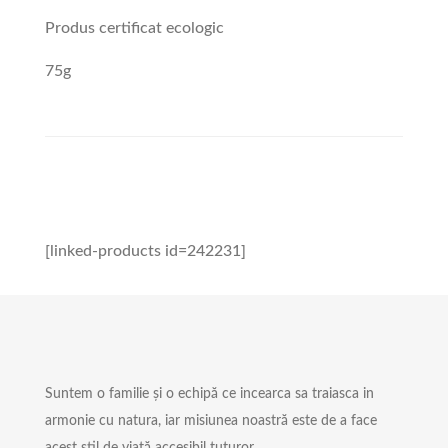
Produs certificat ecologic
75g
[linked-products id=242231]
Suntem o familie și o echipă ce incearca sa traiasca in
armonie cu natura, iar misiunea noastră este de a face
acest stil de viață accesibil tuturor.