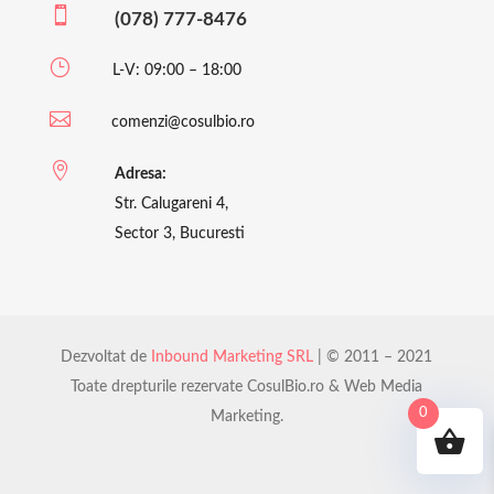

(078) 777-8476
}
L-V: 09:00 – 18:00

comenzi@cosulbio.ro

Adresa:
Str. Calugareni 4,
Sector 3, Bucuresti
Dezvoltat de
Inbound Marketing SRL
| © 2011 – 2021
Toate drepturile rezervate CosulBio.ro & Web Media
0
Marketing.