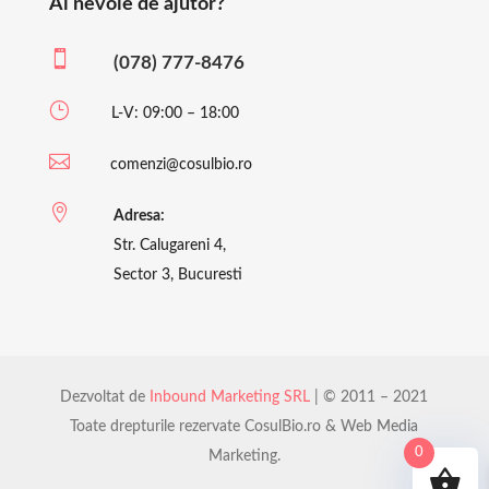
Ai nevoie de ajutor?

(078) 777-8476
}
L-V: 09:00 – 18:00

comenzi@cosulbio.ro

Adresa:
Str. Calugareni 4,
Sector 3, Bucuresti
Dezvoltat de
Inbound Marketing SRL
| © 2011 – 2021
Toate drepturile rezervate CosulBio.ro & Web Media
0
Marketing.