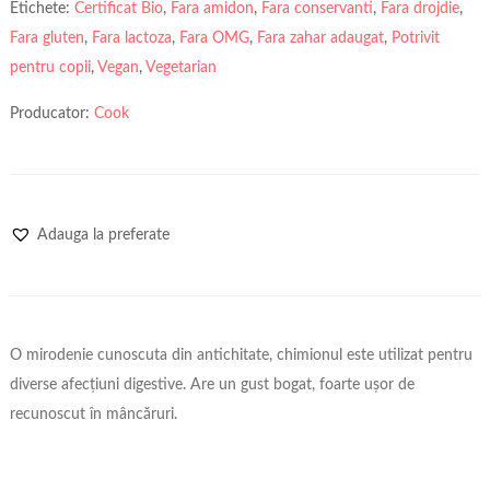
Etichete:
Certificat Bio
,
Fara amidon
,
Fara conservanti
,
Fara drojdie
,
Fara gluten
,
Fara lactoza
,
Fara OMG
,
Fara zahar adaugat
,
Potrivit
pentru copii
,
Vegan
,
Vegetarian
Producator:
Cook
Adauga la preferate
O mirodenie cunoscuta din antichitate, chimionul este utilizat pentru
diverse afecțiuni digestive. Are un gust bogat, foarte ușor de
recunoscut în mâncăruri.