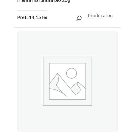
Menta maruntita bio 20g
Producator:
Pret:
14,15
lei