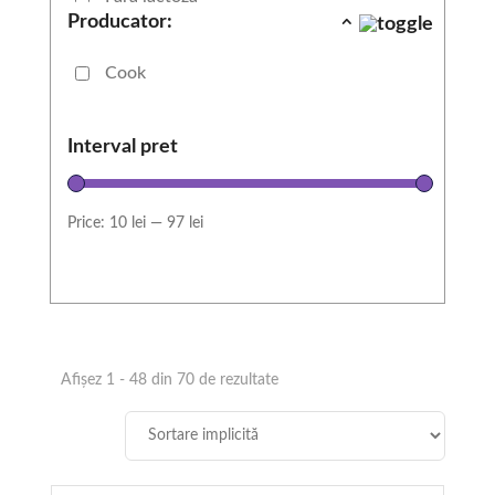
Producator:
Fara OMG
Cook
Fara zahar adaugat
Potrivit pentru copii
Interval pret
Vegan
Show more
Price:
10 lei
—
97 lei
Afișez 1 - 48 din 70 de rezultate