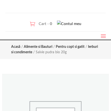
Cart -
0
Acasă
/
Alimente si Bauturi
/
Pentru copt si gatit
/
Ierburi
si condimente
/ Salvie pudra bio 20g